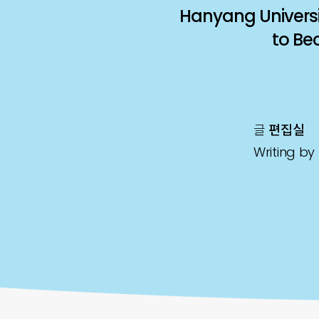
Hanyang Universit
to Be
글
편집실
Writing by