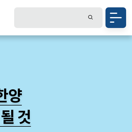
한양
될 것